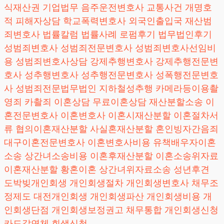
식재산권
기업법무
음주운전변호사
교통사건
개명호
적
피해자상담
학교폭력변호사
외국인출입국
재산범
죄변호사
법률칼럼
법률사례
로펌후기
법무법인후기
성범죄변호사
성범죄전문변호사
성범죄변호사선임비
용
성범죄변호사상담
강제추행변호사
강제추행전문변
호사
성추행변호사
성추행전문변호사
성폭행전문변호
사
성범죄전문법무법인
지하철성추행
카메라등이용촬
영죄
카촬죄
이혼상담
무료이혼상담
재산분할소송
이
혼전문변호사
이혼변호사
이혼시재산분할
이혼절차서
류
협의이혼재산분할
사실혼재산분할
혼인빙자간음죄
대구이혼전문변호사
이혼변호사비용
유책배우자이혼
소송
상간녀소송비용
이혼후재산분할
이혼소송위자료
이혼재산분할
황혼이혼
상간녀위자료소송
성년후견
도박빚개인회생
개인회생절차
개인회생변호사
채무조
정제도
대전개인회생
개인회생파산
개인회생비용
개
인회생단점
개인회생보정권고
채무통합
개인회생신청
카드값연체
회생신청