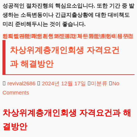
성공적인 절차진행의 핵심요소입니다. 또한 기간 중 발
생하는 소득변동이나 긴급지출상황에 대한 대비책도
미리 준비해두시는 것이 좋습니다.
도박빚개인회생
채무조정제도
개인회생단점
카드값연체
대전개인회생
개인회생보정권고
회생신청
개인회생절차
개인회생파산
개인회생변호사
채무통합
개인회생비용
개인회생신청
차상위계층개인회생 자격요건
과 해결방안
revival2686
2024년 12월 17일
미분류
No
Comments
차상위계층개인회생 자격요건과 해
결방안