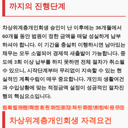
까지의 진행단계
차상위계층개인회생 승인이 난 이후에는 36개월에서
60개월 동안 법원이 정한 금액을 매달 성실하게 납부
하셔야 합니다. 이 기간을 충실히 이행하시면 남아있는
채무는 모두 소멸되어 경제적 새출발이 가능합니다. 중
도에 3회 이상 납부를 하지 못하면 전체 절차가 취소될
수 있으니, 시작단계부터 무리없이 지속할 수 있는 현
실적인 계획수립이 매우 중요합니다. 개인의 생활여건
과 수입상황에 맞는 적정금액 설정이 성공적인 절차진
행의 핵심요소입니다.
도박빚개인회생
채무조정제도
개인회생단점
카드값연체
대전개인회생
개인회생보정권고
회생신청
개인회생절차
개인회생파산
개인회생변호사
채무통합
개인회생비용
개인회생신청
차상위계층개인회생 자격요건