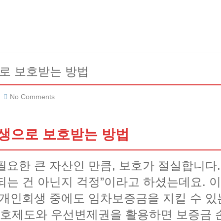
로 보호받는 방법
No Comments
생으로 보호받는 방법
필요한 큰 자산인 만큼, 보호가 절실합니다
되는 건 아닌지 걱정”이라고 하셨는데요. 
 개인회생 중에도 임차보증금을 지킬 수 있
호제도와 우선변제권을 활용하면 보증금 손