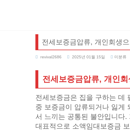
Skip
to
content
전세보증금압류, 개인회생으
revival2686
2025년 01월 15일
미분류
전세보증금압류, 개인회
전세보증금은 집을 구하는 데 
중 보증금이 압류되거나 잃게 
서 느끼는 공통된 불안입니다.
대표적으로 소액임대보증금 보