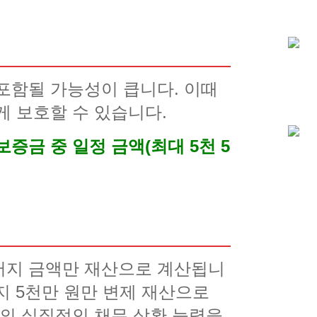
포함될 가능성이 큽니다. 이때
게 보호할 수 있습니다.
증금 중 일정 금액(최대 5천 5
머지 금액만 재산으로 계산됩니
머지 5천만 원만 변제 재산으로
인의 실질적인 채무 상환 능력을