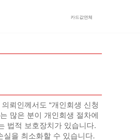
카드값연체
. 의뢰인께서도 “개인회생 신청
이는 많은 분이 개인회생 절차에
는 법적 보호장치가 있습니다.
실을 최소화할 수 있습니다.