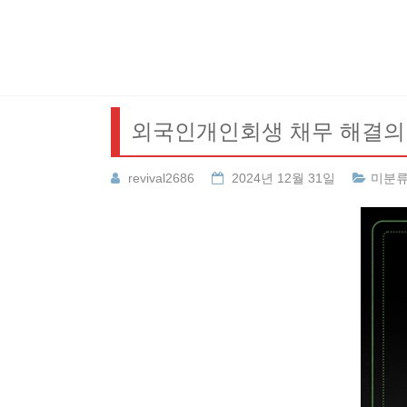
Skip
to
content
외국인개인회생 채무 해결의
revival2686
2024년 12월 31일
미분