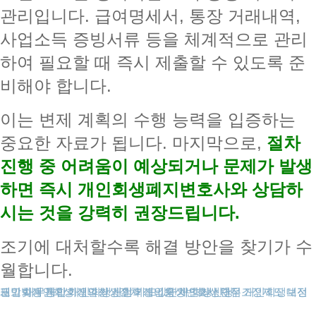
관리입니다. 급여명세서, 통장 거래내역,
사업소득 증빙서류 등을 체계적으로 관리
하여 필요할 때 즉시 제출할 수 있도록 준
비해야 합니다.
이는 변제 계획의 수행 능력을 입증하는
중요한 자료가 됩니다. 마지막으로,
절차
진행 중 어려움이 예상되거나 문제가 발생
하면 즉시 개인회생폐지변호사와 상담하
시는 것을 강력히 권장드립니다.
조기에 대처할수록 해결 방안을 찾기가 수
월합니다.
도박빚개인회생
대전개인회생
개인회생보정권고
채무통합
개인회생파산
개인회생신청
개인회생절차
개인회생비용
카드값연체
개인회생변호사
개인회생단점
회생신청
채무조정제도