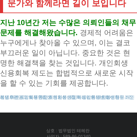
문가와 함께라면 길이 보입니다
지난 10년간 저는 수많은 의뢰인들의 채무
문제를 해결해왔습니다.
경제적 어려움은
누구에게나 찾아올 수 있으며, 이는 결코
부끄러운 일이 아닙니다. 중요한 것은 현
명한 해결책을 찾는 것입니다. 개인회생
신용회복 제도는 합법적으로 새로운 시작
을 할 수 있는 기회를 제공합니다.
성년후견
채무조정제도
개인회생보정권고
대전개인회생
도박빚개인회생
채무통합
개인회생파산
개인회생신청
개인회생절차
개인회생비용
카드값연체
개인회생변호사
개인회생단점
회생신청
상호 : 법무법인 테헤란
사업자 : 589-86-01340