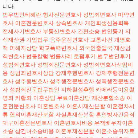
니다.
법무법인테헤란
형사전문변호사
성범죄변호사
마약변
호사
이혼전문변호사
상속변호사
개인회생신용회복
전세사기변호사
부동산변호사
간편소송
법인등기
지
식재산권
기업법무
음주운전변호사
교통사건
개명호
적
피해자상담
학교폭력변호사
외국인출입국
재산범
죄변호사
법률칼럼
법률사례
로펌후기
법무법인후기
성범죄변호사
성범죄전문변호사
성범죄변호사선임비
용
성범죄변호사상담
강제추행변호사
강제추행전문변
호사
성추행변호사
성추행전문변호사
성폭행전문변호
사
성범죄전문법무법인
지하철성추행
카메라등이용촬
영죄
카촬죄
이혼상담
무료이혼상담
재산분할소송
이
혼전문변호사
이혼변호사
이혼시재산분할
이혼절차서
류
협의이혼재산분할
사실혼재산분할
혼인빙자간음죄
대구이혼전문변호사
이혼변호사비용
유책배우자이혼
소송
상간녀소송비용
이혼후재산분할
이혼소송위자료